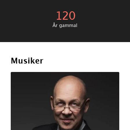
120
År gammal
Musiker