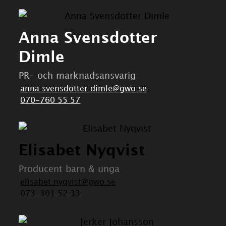
Anna Svensdotter
Dimle
PR- och marknadsansvarig
anna.svensdotter.dimle@gwo.se
070-760 55 57
Elisabet Nyqvist
Producent barn & unga
elisabet.nyqvist@gwo.se
073-301 52 33