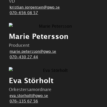
VD
kristian.jorgensen@gwo.se
070-656 08 57
Marie Petersson
Producent
marie.petersson@gwo.se
070-430 27 44
Eva Störholt
Orkestersamordnare
eva.storholt@gwo.se
076-135 67 56