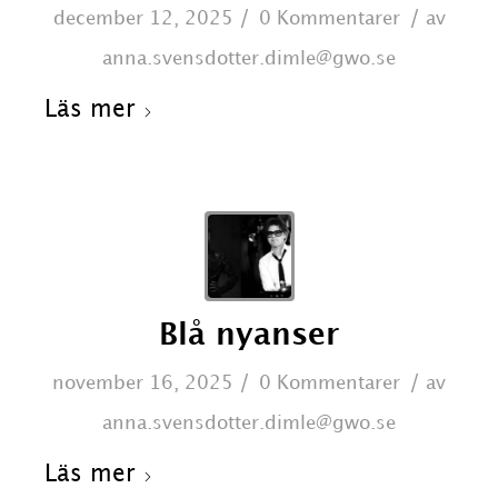
/
/
december 12, 2025
0 Kommentarer
av
anna.svensdotter.dimle@gwo.se
Läs mer
Blå nyanser
/
/
november 16, 2025
0 Kommentarer
av
anna.svensdotter.dimle@gwo.se
Läs mer