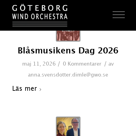
Blåsmusikens Dag 2026
/
/
maj 11, 2026
0 Kommentarer
av
anna.svensdotter.dimle@gwo.se
Läs mer