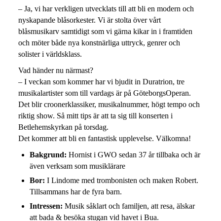
– Ja, vi har verkligen utvecklats till att bli en modern och
nyskapande blåsorkester. Vi är stolta över vårt
blåsmusikarv samtidigt som vi gärna kikar in i framtiden
och möter både nya konstnärliga uttryck, genrer och
solister i världsklass.
Vad händer nu närmast?
– I veckan som kommer har vi bjudit in Duratrion, tre
musikalartister som till vardags är på GöteborgsOperan.
Det blir croonerklassiker, musikalnummer, högt tempo och
riktig show. Så mitt tips är att ta sig till konserten i
Betlehemskyrkan på torsdag.
Det kommer att bli en fantastisk upplevelse. Välkomna!
Bakgrund:
Hornist i GWO sedan 37 år tillbaka och är
även verksam som musiklärare
Bor:
I Lindome med trombonisten och maken Robert.
Tillsammans har de fyra barn.
Intressen:
Musik såklart och familjen, att resa, älskar
att bada & besöka stugan vid havet i Bua.