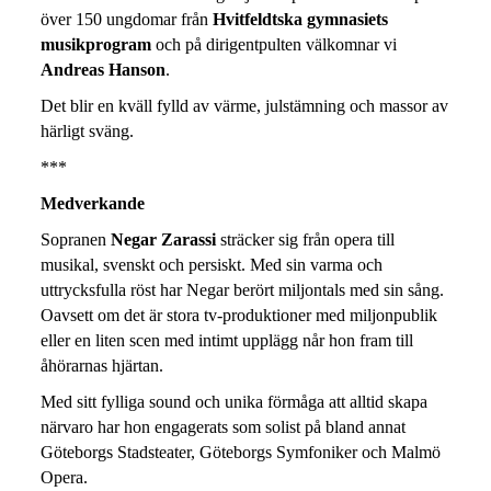
över 150 ungdomar från
Hvitfeldtska gymnasiets
musikprogram
och på dirigentpulten välkomnar vi
Andreas Hanson
.
Det blir en kväll fylld av värme, julstämning och massor av
härligt sväng.
***
Medverkande
Sopranen
Negar Zarassi
sträcker sig från opera till
musikal, svenskt och persiskt. Med sin varma och
uttrycksfulla röst har Negar berört miljontals med sin sång.
Oavsett om det är stora tv-produktioner med miljonpublik
eller en liten scen med intimt upplägg når hon fram till
åhörarnas hjärtan.
Med sitt fylliga sound och unika förmåga att alltid skapa
närvaro har hon engagerats som solist på bland annat
Göteborgs Stadsteater, Göteborgs Symfoniker och Malmö
Opera.