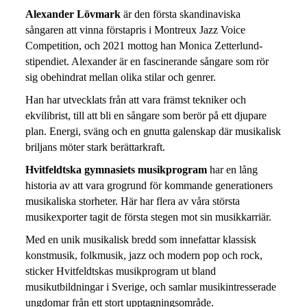
Alexander Lövmark
är den första skandinaviska
sångaren att vinna förstapris i Montreux Jazz Voice
Competition, och 2021 mottog han Monica Zetterlund-
stipendiet. Alexander är en fascinerande sångare som rör
sig obehindrat mellan olika stilar och genrer.
Han har utvecklats från att vara främst tekniker och
ekvilibrist, till att bli en sångare som berör på ett djupare
plan. Energi, sväng och en gnutta galenskap där musikalisk
briljans möter stark berättarkraft.
Hvitfeldtska gymnasiets musikprogram
har en lång
historia av att vara grogrund för kommande generationers
musikaliska storheter. Här har flera av våra största
musikexporter tagit de första stegen mot sin musikkarriär.
Med en unik musikalisk bredd som innefattar klassisk
konstmusik, folkmusik, jazz och modern pop och rock,
sticker Hvitfeldtskas musikprogram ut bland
musikutbildningar i Sverige, och samlar musikintresserade
ungdomar från ett stort upptagningsområde.