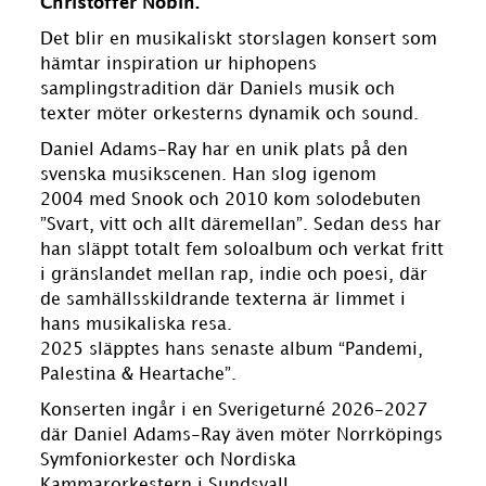
Christoffer Nobin.
Det blir en musikaliskt storslagen konsert som
hämtar inspiration ur hiphopens
samplingstradition där Daniels musik och
texter möter orkesterns dynamik och sound.
Daniel Adams-Ray har en unik plats på den
svenska musikscenen. Han slog igenom
2004 med Snook och 2010 kom solodebuten
”Svart, vitt och allt däremellan”. Sedan dess har
han släppt totalt fem soloalbum och verkat fritt
i gränslandet mellan rap, indie och poesi, där
de samhällsskildrande texterna är limmet i
hans musikaliska resa.
2025 släpptes hans senaste album “Pandemi,
Palestina & Heartache”.
Konserten ingår i en Sverigeturné 2026-2027
där Daniel Adams-Ray även möter Norrköpings
Symfoniorkester och Nordiska
Kammarorkestern i Sundsvall.